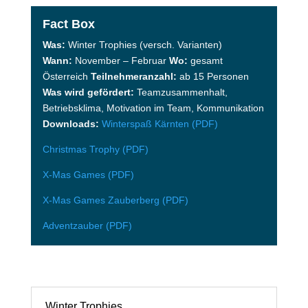
Fact Box
Was:
Winter Trophies (versch. Varianten)
Wann:
November – Februar
Wo:
gesamt
Österreich
Teilnehmeranzahl:
ab 15 Personen
Was wird gefördert:
Teamzusammenhalt,
Betriebsklima, Motivation im Team, Kommunikation
Downloads:
Winterspaß Kärnten (PDF)
Christmas Trophy (PDF)
X-Mas Games (PDF)
X-Mas Games Zauberberg (PDF)
Adventzauber (PDF)
Winter Trophies